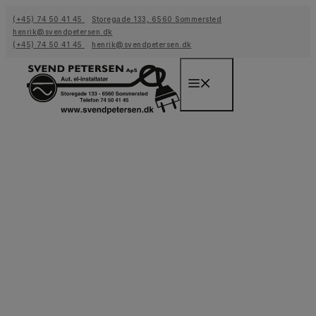
Hop
(+45) 74 50 41 45
Storegade 133, 6560 Sommersted
til
henrik@svendpetersen.dk
indhold
(+45) 74 50 41 45
henrik@svendpetersen.dk
Menu