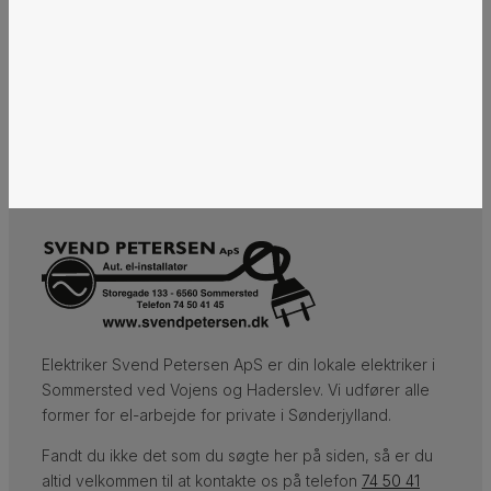
Elektriker Svend Petersen ApS​ er din lokale elektriker i
Sommersted ved Vojens og Haderslev. Vi udfører alle
former for el-arbejde for private i Sønderjylland.
​Fandt du ikke det som du søgte her på siden, så er du
altid velkommen til at kontakte os på telefon
74 50 41