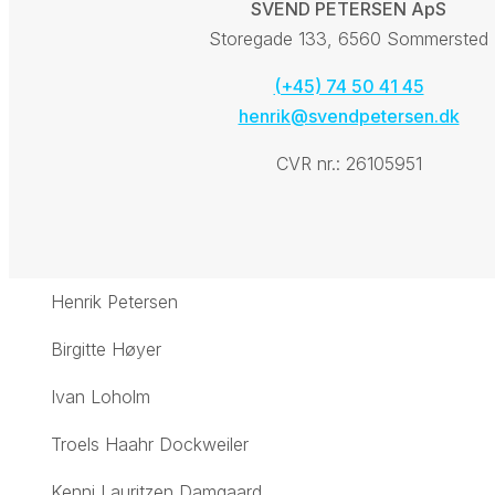
SVEND PETERSEN ApS
Storegade 133, 6560 Sommersted
(+45) 74 50 41 45
henrik@svendpetersen.dk
CVR nr.: 26105951
Henrik Petersen
Birgitte Høyer
Ivan Loholm
Troels Haahr Dockweiler
Kenni Lauritzen Damgaard