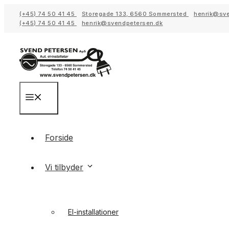
Hop
(+45) 74 50 41 45
Storegade 133, 6560 Sommersted
henrik@sve
til
(+45) 74 50 41 45
henrik@svendpetersen.dk
indhold
Menu
Forside
Vi tilbyder
El-installationer